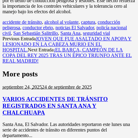
por el delito de conducción peligrosa y lesiones. Este hecho refuerza
la importancia de los controles vehiculares y la tolerancia cero al
manejo bajo los efectos del alcohol.
accidente de tránsito
,
alcohol al volante
,
captura
,
conducción
peligrosa
,
conductor ebrio
,
noticias El Salvador
,
policía nacional
civil
,
San Sebastián Salitrillo
,
Santa Ana
,
seguridad vial
Previous Entrada
JOVEN QUE FUE ASALTADO EN APOPA Y
LESIONADO EN LA CABEZA MURIO EN EL
HOSPITAL.
Next Entrada
¡EL BARÇA, CAMPEÓN DE LA
COPA DEL REY 2025 TRAS UN ÉPICO TRIUNFO ANTE EL
REAL MADRID!
More posts
septiembre 24,
2025
24 de septiembre de 2025
VARIOS ACCIDENTES DE TRÁNSITO
REGISTRADOS EN SANTA ANA Y
CHALCHUAPA
Santa Ana, El Salvador. Las autoridades reportaron este lunes una
serie de accidentes de tránsito en diferentes puntos del
departamento...