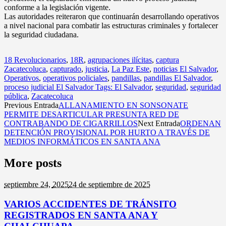
conforme a la legislación vigente.
Las autoridades reiteraron que continuarán desarrollando operativos
a nivel nacional para combatir las estructuras criminales y fortalecer
la seguridad ciudadana.
18 Revolucionarios
,
18R
,
agrupaciones ilícitas
,
captura
Zacatecoluca
,
capturado
,
justicia
,
La Paz Este
,
noticias El Salvador
,
Operativos
,
operativos policiales
,
pandillas
,
pandillas El Salvador
,
proceso judicial El Salvador Tags: El Salvador
,
seguridad
,
seguridad
pública
,
Zacatecoluca
Previous Entrada
ALLANAMIENTO EN SONSONATE
PERMITE DESARTICULAR PRESUNTA RED DE
CONTRABANDO DE CIGARRILLOS
Next Entrada
ORDENAN
DETENCIÓN PROVISIONAL POR HURTO A TRAVÉS DE
MEDIOS INFORMÁTICOS EN SANTA ANA
More posts
septiembre 24,
2025
24 de septiembre de 2025
VARIOS ACCIDENTES DE TRÁNSITO
REGISTRADOS EN SANTA ANA Y