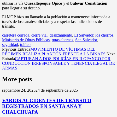
utilizar la vía
Quezaltepeque-Opico
y el
bulevar Constitución
para llegar a su destino.
El MOP hizo un llamado a la población a mantenerse informada a
través de los canales oficiales y a respetar las indicaciones de
tránsito.
carretera cerrada
,
cierre vial
,
deslizamiento
,
El Salvador
,
los chorros
,
Ministerio de Obras Públicas
,
rutas alternas
,
San Salvador
,
seguridad
,
tráfico
Previous Entrada
MOVIMIENTO DE VÍCTIMAS DEL
RÉGIMEN REALIZA PLANTÓN FRENTE A LA BINAES.
Next
Entrada
CAPTURAN A DOS POLICÍAS EN ILOPANGO POR
CONDUCCIÓN IRRESPONSABLE Y TENENCIA ILEGAL DE
ARMAS
More posts
septiembre 24,
2025
24 de septiembre de 2025
VARIOS ACCIDENTES DE TRÁNSITO
REGISTRADOS EN SANTA ANA Y
CHALCHUAPA