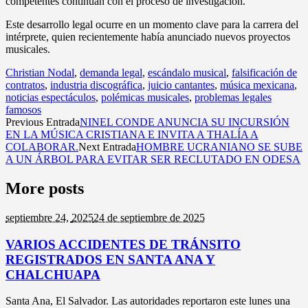
competentes continúan con el proceso de investigación.
Este desarrollo legal ocurre en un momento clave para la carrera del
intérprete, quien recientemente había anunciado nuevos proyectos
musicales.
Christian Nodal
,
demanda legal
,
escándalo musical
,
falsificación de
contratos
,
industria discográfica
,
juicio cantantes
,
música mexicana
,
noticias espectáculos
,
polémicas musicales
,
problemas legales
famosos
Previous Entrada
NINEL CONDE ANUNCIA SU INCURSIÓN
EN LA MÚSICA CRISTIANA E INVITA A THALÍA A
COLABORAR.
Next Entrada
HOMBRE UCRANIANO SE SUBE
A UN ÁRBOL PARA EVITAR SER RECLUTADO EN ODESA
More posts
septiembre 24,
2025
24 de septiembre de 2025
VARIOS ACCIDENTES DE TRÁNSITO
REGISTRADOS EN SANTA ANA Y
CHALCHUAPA
Santa Ana, El Salvador. Las autoridades reportaron este lunes una