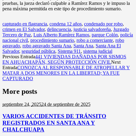
pruebas, la jueza declaró culpable a Ramírez Ramos y le impuso la
pena máxima permitida en este tipo de procedimiento sumario.
capturado en flagrancia
,
condena 12 años
,
condenado por robo
,
crimen en El Salvador
,
delincuencia
,
justicia salvadoreña
,
Juzgado
Tercero de Paz
,
Luis Alberto Ramírez Ramos
,
parque Colón
,
policía
nacional civil
,
procedimiento sumario
,
robo a comerciante
,
robo
agravado
,
robo agravado Santa Ana
,
Santa Ana
,
Santa Ana El
Salvador
,
seguridad pública
,
Sistema 911
,
sistema judicial
Previous Entrada
441 VIVIENDAS DAÑADAS POR SISMOS
EN AHUACHAPÁN, SEGÚN PROTECCIÓN CIVIL
Next
Entrada
CONOZCA AL RESPONSABLE DE ATROPELLAR Y
MATAR A DOS MENORES EN LA LIBERTAD; YA FUE
CAPTURADO
More posts
septiembre 24,
2025
24 de septiembre de 2025
VARIOS ACCIDENTES DE TRÁNSITO
REGISTRADOS EN SANTA ANA Y
CHALCHUAPA