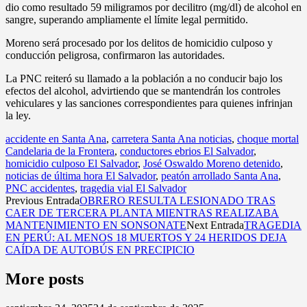
dio como resultado 59 miligramos por decilitro (mg/dl) de alcohol en
sangre, superando ampliamente el límite legal permitido.
Moreno será procesado por los delitos de homicidio culposo y
conducción peligrosa, confirmaron las autoridades.
La PNC reiteró su llamado a la población a no conducir bajo los
efectos del alcohol, advirtiendo que se mantendrán los controles
vehiculares y las sanciones correspondientes para quienes infrinjan
la ley.
accidente en Santa Ana
,
carretera Santa Ana noticias
,
choque mortal
Candelaria de la Frontera
,
conductores ebrios El Salvador
,
homicidio culposo El Salvador
,
José Oswaldo Moreno detenido
,
noticias de última hora El Salvador
,
peatón arrollado Santa Ana
,
PNC accidentes
,
tragedia vial El Salvador
Previous Entrada
OBRERO RESULTA LESIONADO TRAS
CAER DE TERCERA PLANTA MIENTRAS REALIZABA
MANTENIMIENTO EN SONSONATE
Next Entrada
TRAGEDIA
EN PERÚ: AL MENOS 18 MUERTOS Y 24 HERIDOS DEJA
CAÍDA DE AUTOBÚS EN PRECIPICIO
More posts