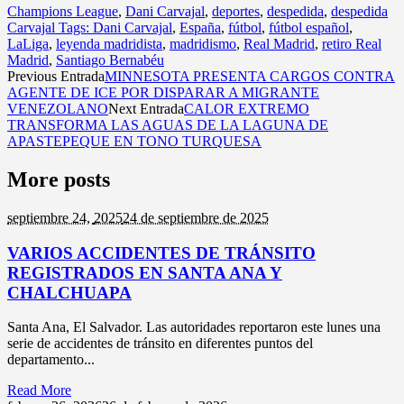
Champions League
,
Dani Carvajal
,
deportes
,
despedida
,
despedida
Carvajal Tags: Dani Carvajal
,
España
,
fútbol
,
fútbol español
,
LaLiga
,
leyenda madridista
,
madridismo
,
Real Madrid
,
retiro Real
Madrid
,
Santiago Bernabéu
Previous Entrada
MINNESOTA PRESENTA CARGOS CONTRA
AGENTE DE ICE POR DISPARAR A MIGRANTE
VENEZOLANO
Next Entrada
CALOR EXTREMO
TRANSFORMA LAS AGUAS DE LA LAGUNA DE
APASTEPEQUE EN TONO TURQUESA
More posts
septiembre 24,
2025
24 de septiembre de 2025
VARIOS ACCIDENTES DE TRÁNSITO
REGISTRADOS EN SANTA ANA Y
CHALCHUAPA
Santa Ana, El Salvador. Las autoridades reportaron este lunes una
serie de accidentes de tránsito en diferentes puntos del
departamento...
Read More