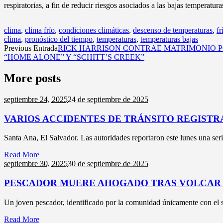
respiratorias, a fin de reducir riesgos asociados a las bajas temperatura
clima
,
clima frío
,
condiciones climáticas
,
descenso de temperaturas
,
fr
clima
,
pronóstico del tiempo
,
temperaturas
,
temperaturas bajas
Previous Entrada
RICK HARRISON CONTRAE MATRIMONIO P
“HOME ALONE” Y “SCHITT’S CREEK”
More posts
septiembre 24,
2025
24 de septiembre de 2025
VARIOS ACCIDENTES DE TRÁNSITO REGISTR
Santa Ana, El Salvador. Las autoridades reportaron este lunes una seri
Read More
septiembre 30,
2025
30 de septiembre de 2025
PESCADOR MUERE AHOGADO TRAS VOLCAR 
Un joven pescador, identificado por la comunidad únicamente con el 
Read More