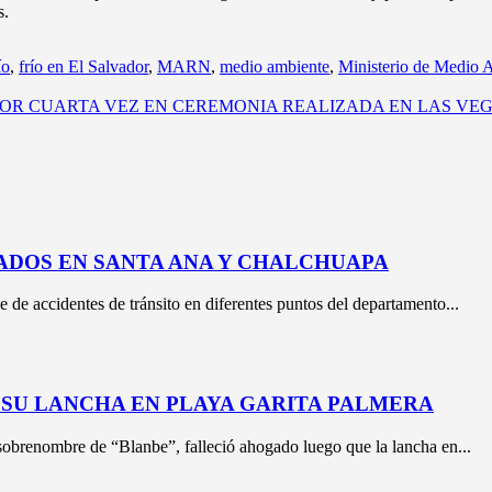
s.
ío
,
frío en El Salvador
,
MARN
,
medio ambiente
,
Ministerio de Medio 
OR CUARTA VEZ EN CEREMONIA REALIZADA EN LAS VE
ADOS EN SANTA ANA Y CHALCHUAPA
e de accidentes de tránsito en diferentes puntos del departamento...
SU LANCHA EN PLAYA GARITA PALMERA
sobrenombre de “Blanbe”, falleció ahogado luego que la lancha en...