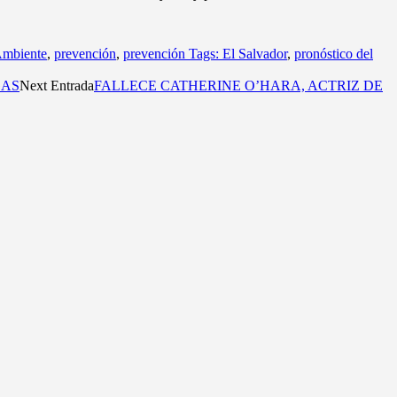
Ambiente
,
prevención
,
prevención Tags: El Salvador
,
pronóstico del
GAS
Next Entrada
FALLECE CATHERINE O’HARA, ACTRIZ DE