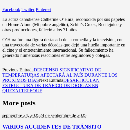
Facebook
Twitter
Pinterest
La actriz canadiense Catherine O’Hara, reconocida por sus papeles
en Home Alone (Mi pobre angelito), Schitt’s Creek, Beetlejuice y
otras producciones, falleció a los 71 años.
O’Hara fue una figura destacada de la comedia y la televisión, con
una trayectoria de varias décadas que dejó una huella importante en
el cine y el entretenimiento internacional. Su fallecimiento ha
generado numerosas reacciones entre seguidores y colegas.
Previous Entrada
DESCENSO SIGNIFICATIVO DE
TEMPERATURAS AFECTARÁ AL PAÍS DURANTE LOS
PRÓXIMOS DÍAS
Next Entrada
DESARTICULAN
ESTRUCTURA DE TRÁFICO DE DROGAS EN
QUEZALTEPEQUE
More posts
septiembre 24,
2025
24 de septiembre de 2025
VARIOS ACCIDENTES DE TRÁNSITO