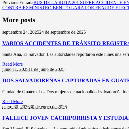
Previous Entrada
BUS DE LA RUTA 201 SUFRE ACCIDENTE 
CONTRA EXMINISTRO BENITO LARA POR FRAUDE ELECT
More posts
septiembre 24,
2025
24 de septiembre de 2025
VARIOS ACCIDENTES DE TRÁNSITO REGISTR
Santa Ana, El Salvador. Las autoridades reportaron este lunes una seri
Read More
junio 11,
2025
11 de junio de 2025
DOS SALVADOREÑAS CAPTURADAS EN GUAT
Ciudad de Guatemala – Dos mujeres de nacionalidad salvadoreña fuer
Read More
enero 30,
2026
30 de enero de 2026
FALLECE JOVEN CACHIPORRISTA Y ESTUDIA
San Miguel, El Salvador.— La comunidad educativa y habitantes de Cha