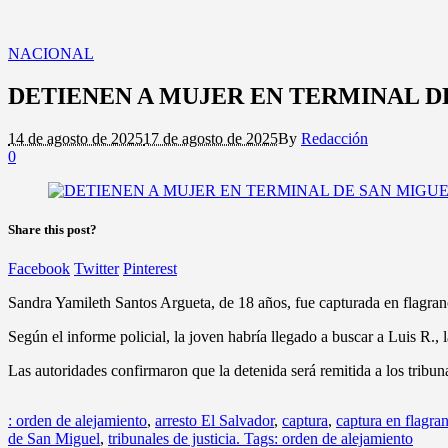
NACIONAL
DETIENEN A MUJER EN TERMINAL D
14 de agosto de 2025
17 de agosto de 2025
By
Redacción
0
Share this post?
Facebook
Twitter
Pinterest
Sandra Yamileth Santos Argueta, de 18 años, fue capturada en flagranc
Según el informe policial, la joven habría llegado a buscar a Luis R., l
Las autoridades confirmaron que la detenida será remitida a los tribun
: orden de alejamiento
,
arresto El Salvador
,
captura
,
captura en flagra
de San Miguel
,
tribunales de justicia. Tags: orden de alejamiento