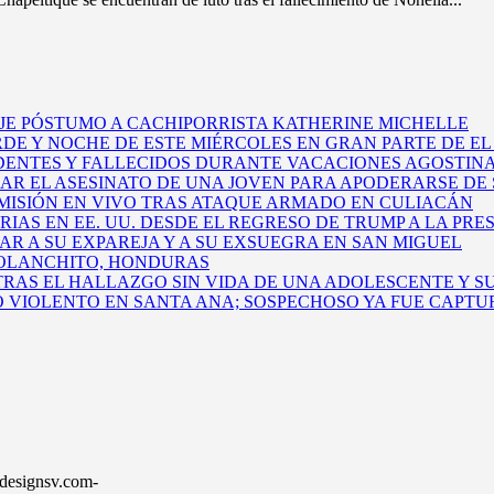
E PÓSTUMO A CACHIPORRISTA KATHERINE MICHELLE
DE Y NOCHE DE ESTE MIÉRCOLES EN GRAN PARTE DE E
DENTES Y FALLECIDOS DURANTE VACACIONES AGOSTINA
EAR EL ASESINATO DE UNA JOVEN PARA APODERARSE DE 
ISIÓN EN VIVO TRAS ATAQUE ARMADO EN CULIACÁN
AS EN EE. UU. DESDE EL REGRESO DE TRUMP A LA PRE
 A SU EXPAREJA Y A SU EXSUEGRA EN SAN MIGUEL
 OLANCHITO, HONDURAS
AS EL HALLAZGO SIN VIDA DE UNA ADOLESCENTE Y S
O VIOLENTO EN SANTA ANA; SOSPECHOSO YA FUE CAPT
sdesignsv.com-