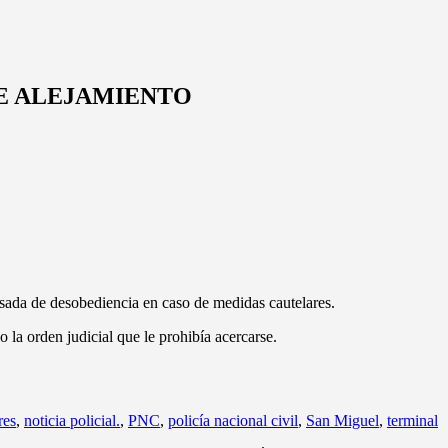
DE ALEJAMIENTO
usada de desobediencia en caso de medidas cautelares.
o la orden judicial que le prohibía acercarse.
res
,
noticia policial.
,
PNC
,
policía nacional civil
,
San Miguel
,
terminal