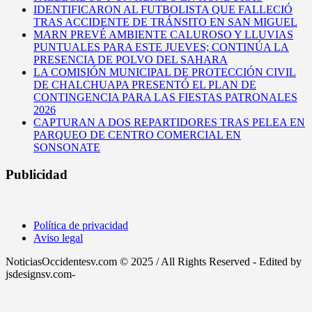
IDENTIFICARON AL FUTBOLISTA QUE FALLECIÓ
TRAS ACCIDENTE DE TRÁNSITO EN SAN MIGUEL
MARN PREVÉ AMBIENTE CALUROSO Y LLUVIAS
PUNTUALES PARA ESTE JUEVES; CONTINÚA LA
PRESENCIA DE POLVO DEL SAHARA
LA COMISIÓN MUNICIPAL DE PROTECCIÓN CIVIL
DE CHALCHUAPA PRESENTÓ EL PLAN DE
CONTINGENCIA PARA LAS FIESTAS PATRONALES
2026
CAPTURAN A DOS REPARTIDORES TRAS PELEA EN
PARQUEO DE CENTRO COMERCIAL EN
SONSONATE
Publicidad
Política de privacidad
Aviso legal
NoticiasOccidentesv.com © 2025 / All Rights Reserved - Edited by
jsdesignsv.com-