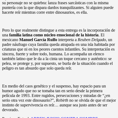
su personaje no se quiebra: lanza frases sarcásticas con la misma
puntería con la que dispara dardos tranquilizantes. Si alguien puede
hacerte reír mientras corre entre dinosaurios, es ella.
Pero lo que realmente distingue a esta entrega es la incorporación de
una
familia latina como núcleo emocional de la historia
. El
mexicano
Manuel García Rulfo
interpreta a
Reuben Delgado
, un
padre náufrago cuya familia queda atrapada en una isla habitada por
criaturas que ni en los peores cuentos infantiles. Su interpretación es
sincera, fuerte y sobre todo, humana. Lo acompaña un elenco
también latino que le da a la cinta un toque cercano y auténtico: se
pelea, se protege y, por supuesto, se burla de la situación cuando el
peligro es tan absurdo que solo queda reír.
En medio del caos genético y el suspenso, hay espacio para un
humor agudo que no se tomaba tan en serio desde la primera
película de 1993. Entre rugidos, persecuciones y miradas de “¿en
serio otra vez este dinosaurio?”,
Rebirth
no se olvida de que el mejor
instinto de supervivencia es reír… aunque sea justo antes de ser
devorado.