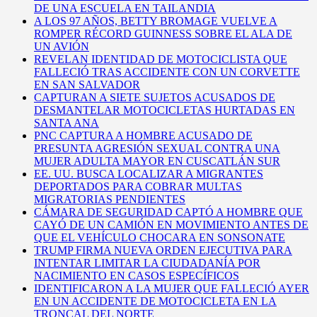
DE UNA ESCUELA EN TAILANDIA
A LOS 97 AÑOS, BETTY BROMAGE VUELVE A
ROMPER RÉCORD GUINNESS SOBRE EL ALA DE
UN AVIÓN
REVELAN IDENTIDAD DE MOTOCICLISTA QUE
FALLECIÓ TRAS ACCIDENTE CON UN CORVETTE
EN SAN SALVADOR
CAPTURAN A SIETE SUJETOS ACUSADOS DE
DESMANTELAR MOTOCICLETAS HURTADAS EN
SANTA ANA
PNC CAPTURA A HOMBRE ACUSADO DE
PRESUNTA AGRESIÓN SEXUAL CONTRA UNA
MUJER ADULTA MAYOR EN CUSCATLÁN SUR
EE. UU. BUSCA LOCALIZAR A MIGRANTES
DEPORTADOS PARA COBRAR MULTAS
MIGRATORIAS PENDIENTES
CÁMARA DE SEGURIDAD CAPTÓ A HOMBRE QUE
CAYÓ DE UN CAMIÓN EN MOVIMIENTO ANTES DE
QUE EL VEHÍCULO CHOCARA EN SONSONATE
TRUMP FIRMA NUEVA ORDEN EJECUTIVA PARA
INTENTAR LIMITAR LA CIUDADANÍA POR
NACIMIENTO EN CASOS ESPECÍFICOS
IDENTIFICARON A LA MUJER QUE FALLECIÓ AYER
EN UN ACCIDENTE DE MOTOCICLETA EN LA
TRONCAL DEL NORTE