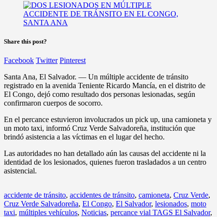
Share this post?
Facebook
Twitter
Pinterest
Santa Ana, El Salvador. — Un múltiple accidente de tránsito
registrado en la avenida Teniente Ricardo Mancía, en el distrito de
El Congo, dejó como resultado dos personas lesionadas, según
confirmaron cuerpos de socorro.
En el percance estuvieron involucrados un pick up, una camioneta y
un moto taxi, informó Cruz Verde Salvadoreña, institución que
brindó asistencia a las víctimas en el lugar del hecho.
Las autoridades no han detallado aún las causas del accidente ni la
identidad de los lesionados, quienes fueron trasladados a un centro
asistencial.
accidente de tránsito
,
accidentes de tránsito
,
camioneta
,
Cruz Verde
,
Cruz Verde Salvadoreña
,
El Congo
,
El Salvador
,
lesionados
,
moto
taxi
,
múltiples vehículos
,
Noticias
,
percance vial TAGS El Salvador
,