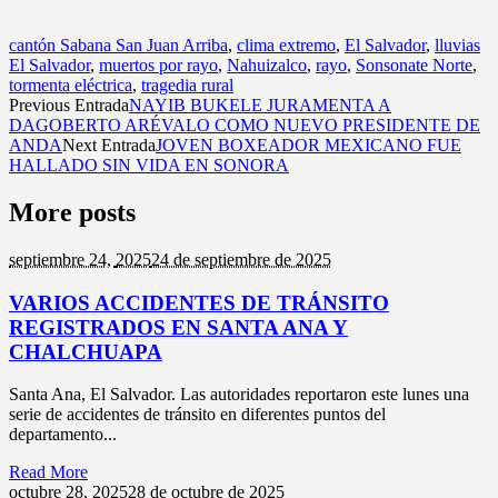
cantón Sabana San Juan Arriba
,
clima extremo
,
El Salvador
,
lluvias
El Salvador
,
muertos por rayo
,
Nahuizalco
,
rayo
,
Sonsonate Norte
,
tormenta eléctrica
,
tragedia rural
Previous Entrada
NAYIB BUKELE JURAMENTA A
DAGOBERTO ARÉVALO COMO NUEVO PRESIDENTE DE
ANDA
Next Entrada
JOVEN BOXEADOR MEXICANO FUE
HALLADO SIN VIDA EN SONORA
More posts
septiembre 24,
2025
24 de septiembre de 2025
VARIOS ACCIDENTES DE TRÁNSITO
REGISTRADOS EN SANTA ANA Y
CHALCHUAPA
Santa Ana, El Salvador. Las autoridades reportaron este lunes una
serie de accidentes de tránsito en diferentes puntos del
departamento...
Read More
octubre 28,
2025
28 de octubre de 2025