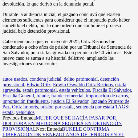
devolución, lo que derivó en la denuncia penal.
Durante la audiencia inicial, el juzgado concluyó que existen
elementos suficientes para considerar que el imputado pudo haber
cometido el delito, por lo que ordenó que continúe el proceso
judicial bajo detención provisional.
Cabe mencionar que, en mayo de 2025, Ortiz Recinos fue
condenado a ocho años de prisión por un Tribunal de Sentencia de
San Salvador, por estafa agravada en perjuicio de 50 víctimas. Este
nuevo caso se suma a su historial delictivo, ampliando las
investigaciones en su contra.
autos usados
,
condena judicial
,
delito patrimonial
,
detención
provisional
,
Edwin Ortiz
,
Edwin Oswaldo Ortiz Recinos
,
estafa
agravada
,
estafa patrimonial
,
estafa vehículos
,
Fiscalía El Salvador
,
Fiscalía General
,
fraude
,
fraude comercial
,
importación de carros
,
importación fraudulenta
,
justicia El Salvador
,
Juzgado Primero de
Paz
,
Ortiz Imports
,
prisión por estafa
,
sentencia por estafa TAGS:
estafa
,
vehículos
Previous Entrada
MUJER QUE SE HACÍA PASAR POR
DOCTORA EN MEDICINA SEGUIRÁ EN DETENCIÓN
PROVISIONAL
Next Entrada
BUKELE CONFIRMA
LIBERACIÓN DE VENEZOLANOS DETENIDOS EN EL