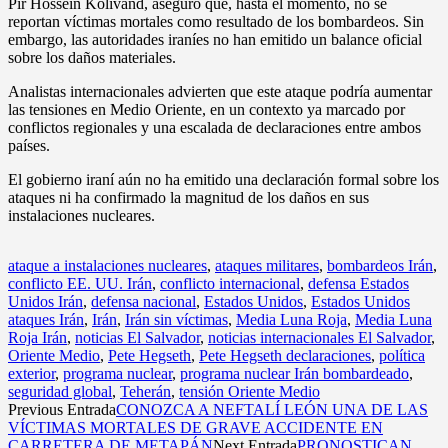
Pir Hossein Kolivand, aseguró que, hasta el momento, no se
reportan víctimas mortales como resultado de los bombardeos. Sin
embargo, las autoridades iraníes no han emitido un balance oficial
sobre los daños materiales.
Analistas internacionales advierten que este ataque podría aumentar
las tensiones en Medio Oriente, en un contexto ya marcado por
conflictos regionales y una escalada de declaraciones entre ambos
países.
El gobierno iraní aún no ha emitido una declaración formal sobre los
ataques ni ha confirmado la magnitud de los daños en sus
instalaciones nucleares.
ataque a instalaciones nucleares
,
ataques militares
,
bombardeos Irán
,
conflicto EE. UU. Irán
,
conflicto internacional
,
defensa Estados
Unidos Irán
,
defensa nacional
,
Estados Unidos
,
Estados Unidos
ataques Irán
,
Irán
,
Irán sin víctimas
,
Media Luna Roja
,
Media Luna
Roja Irán
,
noticias El Salvador
,
noticias internacionales El Salvador
,
Oriente Medio
,
Pete Hegseth
,
Pete Hegseth declaraciones
,
política
exterior
,
programa nuclear
,
programa nuclear Irán bombardeado
,
seguridad global
,
Teherán
,
tensión Oriente Medio
Previous Entrada
CONOZCA A NEFTALÍ LEÓN UNA DE LAS
VÍCTIMAS MORTALES DE GRAVE ACCIDENTE EN
CARRETERA DE METAPÁN
Next Entrada
PRONOSTICAN