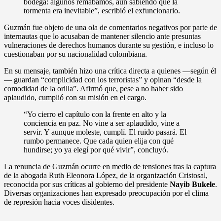
bodega: algunos remábamos, aun sabiendo que la
tormenta era inevitable”, escribió el exfuncionario.
Guzmán fue objeto de una ola de comentarios negativos por parte de
internautas que lo acusaban de mantener silencio ante presuntas
vulneraciones de derechos humanos durante su gestión, e incluso lo
cuestionaban por su nacionalidad colombiana.
En su mensaje, también hizo una crítica directa a quienes —según él
— guardan “complicidad con los terroristas” y opinan “desde la
comodidad de la orilla”. Afirmó que, pese a no haber sido
aplaudido, cumplió con su misión en el cargo.
“Yo cierro el capítulo con la frente en alto y la
conciencia en paz. No vine a ser aplaudido, vine a
servir. Y aunque moleste, cumplí. El ruido pasará. El
rumbo permanece. Que cada quien elija con qué
hundirse; yo ya elegí por qué vivir”, concluyó.
La renuncia de Guzmán ocurre en medio de tensiones tras la captura
de la abogada Ruth Eleonora López, de la organización Cristosal,
reconocida por sus críticas al gobierno del presidente
Nayib Bukele
.
Diversas organizaciones han expresado preocupación por el clima
de represión hacia voces disidentes.