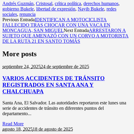
Andrés Guzmán
,
Cristosal
,
crítica política
,
derechos humanos
,
gobierno Bukele
,
libertad de expresión
,
Nayib Bukele
,
redes
sociales
,
renuncia
Previous Entrada
IDENTIFICAN A MOTOCICLISTA
FALLECIDO TRAS CHOCAR CON UNA VACA EN
MONCAGUA, SAN MIGUEL
Next Entrada
ARRESTARON A
SUJETO QUE AMENAZÓ CON UN CORVO A MOTORISTA
DE LA RUTA 21 EN SANTO TOMÁS
More posts
septiembre 24,
2025
24 de septiembre de 2025
VARIOS ACCIDENTES DE TRÁNSITO
REGISTRADOS EN SANTA ANA Y
CHALCHUAPA
Santa Ana, El Salvador. Las autoridades reportaron este lunes una
serie de accidentes de tránsito en diferentes puntos del
departamento...
Read More
agosto 18,
2025
18 de agosto de 2025