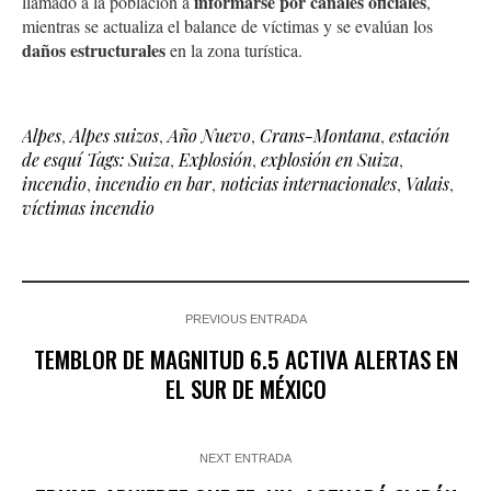
informarse por canales oficiales
llamado a la población a
,
mientras se actualiza el balance de víctimas y se evalúan los
daños estructurales
en la zona turística.
Alpes
,
Alpes suizos
,
Año Nuevo
,
Crans-Montana
,
estación
de esquí Tags: Suiza
,
Explosión
,
explosión en Suiza
,
incendio
,
incendio en bar
,
noticias internacionales
,
Valais
,
víctimas incendio
PREVIOUS ENTRADA
TEMBLOR DE MAGNITUD 6.5 ACTIVA ALERTAS EN
EL SUR DE MÉXICO
NEXT ENTRADA