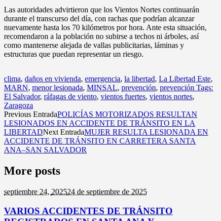
Las autoridades advirtieron que los Vientos Nortes continuarán
durante el transcurso del día, con rachas que podrían alcanzar
nuevamente hasta los 70 kilómetros por hora. Ante esta situación,
recomendaron a la población no subirse a techos ni árboles, así
como mantenerse alejada de vallas publicitarias, láminas y
estructuras que puedan representar un riesgo.
clima
,
daños en vivienda
,
emergencia
,
la libertad
,
La Libertad Este
,
MARN
,
menor lesionada
,
MINSAL
,
prevención
,
prevención Tags:
El Salvador
,
ráfagas de viento
,
vientos fuertes
,
vientos nortes
,
Zaragoza
Previous Entrada
POLICÍAS MOTORIZADOS RESULTAN
LESIONADOS EN ACCIDENTE DE TRÁNSITO EN LA
LIBERTAD
Next Entrada
MUJER RESULTA LESIONADA EN
ACCIDENTE DE TRÁNSITO EN CARRETERA SANTA
ANA–SAN SALVADOR
More posts
septiembre 24,
2025
24 de septiembre de 2025
VARIOS ACCIDENTES DE TRÁNSITO