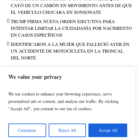
CAYÓ DE UN CAMIÓN EN MOVIMIENTO ANTES DE QUE
EL VEHÍCULO CHOCARA EN SONSONATE
TRUMP FIRMA NUEVA ORDEN EJECUTIVA PARA
INTENTAR LIMITAR LA CIUDADANÍA POR NACIMIENTO
EN CASOS ESPECÍFICOS
IDENTIFICARON A LA MUJER QUE FALLECIÓ AYER EN
UN ACCIDENTE DE MOTOCICLETA EN LA TRONCAL
DEL NORTE
We value your privacy
PUBLICIDAD
We use cookies to enhance your browsing experience, serve
personalised ads or content, and analyse our traffic. By clicking
"Accept All", you consent to our use of cookies.
POLÍTICA DE PRIVACIDAD
AVISO LEGAL
NoticiasOccidentesv.com © 2025 / All Rights Reserved - Edited by
Customise
Reject All
Accept All
jsdesignsv.com-