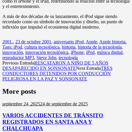
como el iPhone y el iPad, redefiniendo la relación entre la tecnología
y el entretenimiento.
A más de dos décadas de su lanzamiento, el iPod sigue siendo
recordado como un símbolo de innovación y diseño, un punto de
inflexión que impulsó el ecosistema digital moderno.
2001.
,
23 de octubre 2001
,
aniversario iPod
,
Apple
,
Apple historia.
Tags: iPod
,
cultura tecnológica
,
historia
,
historia de la tecnología
,
innovación
,
innovación tecnológica
,
iPhone
,
iPod
,
música digital
,
reproductor MP3
,
Steve Jobs
,
tecnología
Previous Entrada
RESCATARON A NIÑO DE 5 AÑOS
DESAPARECIDO EN SONSONATE
Next Entrada
TRES
CONDUCTORES DETENIDOS POR CONDUCCIÓN
PELIGROSA EN LA PAZ Y SONSONATE
More posts
septiembre 24,
2025
24 de septiembre de 2025
VARIOS ACCIDENTES DE TRÁNSITO
REGISTRADOS EN SANTA ANA Y
CHALCHUAPA