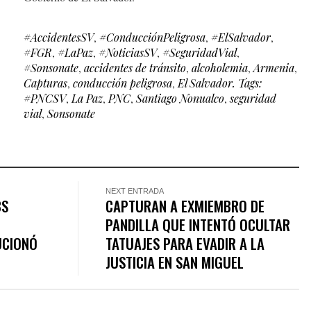
#AccidentesSV
,
#ConducciónPeligrosa
,
#ElSalvador
,
#FGR
,
#LaPaz
,
#NoticiasSV
,
#SeguridadVial
,
#Sonsonate
,
accidentes de tránsito
,
alcoholemia
,
Armenia
,
Capturas
,
conducción peligrosa
,
El Salvador. Tags:
#PNCSV
,
La Paz
,
PNC
,
Santiago Nonualco
,
seguridad
vial
,
Sonsonate
NEXT ENTRADA
BS
CAPTURAN A EXMIEMBRO DE
PANDILLA QUE INTENTÓ OCULTAR
UCIONÓ
TATUAJES PARA EVADIR A LA
JUSTICIA EN SAN MIGUEL