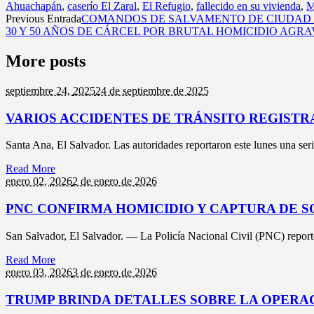
Ahuachapán
,
caserío El Zaral
,
El Refugio
,
fallecido en su vivienda
,
M
Previous Entrada
COMANDOS DE SALVAMENTO DE CIUDAD AR
30 Y 50 AÑOS DE CÁRCEL POR BRUTAL HOMICIDIO AG
More posts
septiembre 24,
2025
24 de septiembre de 2025
VARIOS ACCIDENTES DE TRÁNSITO REGISTR
Santa Ana, El Salvador. Las autoridades reportaron este lunes una seri
Read More
enero 02,
2026
2 de enero de 2026
PNC CONFIRMA HOMICIDIO Y CAPTURA DE S
San Salvador, El Salvador. — La Policía Nacional Civil (PNC) reportó 
Read More
enero 03,
2026
3 de enero de 2026
TRUMP BRINDA DETALLES SOBRE LA OPERAC