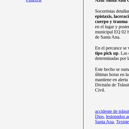
Azul Santa Ana 
Socorristas detall
epistaxis, lacerac
cuerpo y trauma e
en el lugar y post
municipal EQ 02 h
de Santa Ana.
En el percance se
tipo pick up
. Las
determinadas por l
Este hecho se suma
últimas horas en la
mantiene en alerta 
División de Tránsit
Civil.
accidente de tránsi
Dios
,
lesionados a
Santa Ana
,
Texist