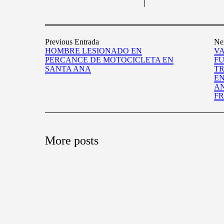
Previous Entrada
Ne
HOMBRE LESIONADO EN
VA
PERCANCE DE MOTOCICLETA EN
FU
SANTA ANA
TR
EN
AN
F
More posts