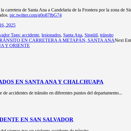
n la carretera de Santa Ana a Candelaria de la Frontera por la zona de 
nados.
pic.twitter.com/g0o87fbG74
16, 2025
vador Tags: accidente
,
lesionados
,
Santa Ana
,
Singüil
,
tránsito
RÁNSITO EN CARRETERA A METAPÁN, SANTA ANA
Next Ent
A Y ORIENTE
ADOS EN SANTA ANA Y CHALCHUAPA
e de accidentes de tránsito en diferentes puntos del departamento...
DENTE EN SAN SALVADOR
l viernes tras un violento accidente de tránsito...