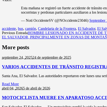
Esta mañana se registró un fuerte accidente de tránsito e
socorristas y perdonas particulares auxiliaron a los lesio
— Noti OccidenteSV (@NOccidente23046)
September 
accidente
,
bus
,
camión
,
Candelaria de la Frontera
,
El Salvador
,
El Sal
Previous Entrada
HOMBRE LESIONADO EN ACCIDENTE DE T
EL SALVADOR, PRINCIPALMENTE EN ZONAS DE MONTAÑ
More posts
septiembre 24,
2025
24 de septiembre de 2025
VARIOS ACCIDENTES DE TRÁNSITO REGISTR
Santa Ana, El Salvador. Las autoridades reportaron este lunes una seri
Read More
abril 04,
2026
5 de abril de 2026
MOTOCICLISTA MUERE EN APARATOSO ACCI
San Salvador, El Salvador. — Un motociclista perdió la vida la noche de