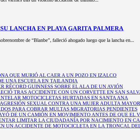
SU LANCHA EN PLAYA GARITA PALMERA
sobrenombre de “Blanbe”, falleció ahogado luego que la lancha en...
NA QUE MURIÓ AL CAER A UN POZO EN IZALCO
E UNA ESCUELA EN TAILANDIA
ER RÉCORD GUINNESS SOBRE EL ALA DE UN AVIÓN
LECIÓ TRAS ACCIDENTE CON UN CORVETTE EN SAN SAL
MANTELAR MOTOCICLETAS HURTADAS EN SANTA ANA
 AGRESIÓN SEXUAL CONTRA UNA MUJER ADULTA MAYOR
TADOS PARA COBRAR MULTAS MIGRATORIAS PENDIENTES
YÓ DE UN CAMIÓN EN MOVIMIENTO ANTES DE QUE EL
ENTAR LIMITAR LA CIUDADANÍA POR NACIMIENTO EN CA
 EN UN ACCIDENTE DE MOTOCICLETA EN LA TRONCAL DE