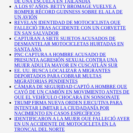
DE UNA ESCUELA EN TAILANDIA
A LOS 97 AÑOS, BETTY BROMAGE VUELVE A
ROMPER RÉCORD GUINNESS SOBRE EL ALA DE
UN AVIÓN
REVELAN IDENTIDAD DE MOTOCICLISTA QUE
FALLECIÓ TRAS ACCIDENTE CON UN CORVETTE
EN SAN SALVADOR
CAPTURAN A SIETE SUJETOS ACUSADOS DE
DESMANTELAR MOTOCICLETAS HURTADAS EN
SANTA ANA
PNC CAPTURA A HOMBRE ACUSADO DE
PRESUNTA AGRESIÓN SEXUAL CONTRA UNA
MUJER ADULTA MAYOR EN CUSCATLÁN SUR
EE. UU. BUSCA LOCALIZAR A MIGRANTES
DEPORTADOS PARA COBRAR MULTAS
MIGRATORIAS PENDIENTES
CÁMARA DE SEGURIDAD CAPTÓ A HOMBRE QUE
CAYÓ DE UN CAMIÓN EN MOVIMIENTO ANTES DE
QUE EL VEHÍCULO CHOCARA EN SONSONATE
TRUMP FIRMA NUEVA ORDEN EJECUTIVA PARA
INTENTAR LIMITAR LA CIUDADANÍA POR
NACIMIENTO EN CASOS ESPECÍFICOS
IDENTIFICARON A LA MUJER QUE FALLECIÓ AYER
EN UN ACCIDENTE DE MOTOCICLETA EN LA
TRONCAL DEL NORTE