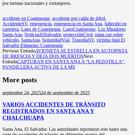
por turistas nacionales y extranjeros.
accidente en Coatepeque
,
accidente por caída de árbol
,
AccidenteSV
,
emergencia
,
emergencia en Santa Ana
,
fallecido en
carretera
,
Lago de Coatepeque
,
LagoCoatepeque
,
Los Miradores
Santa Ana
,
NoticiasElSalvador
,
protecciónCivil
,
rama cae sobre
vehículo
,
SantaAna
,
SeguridadVial
,
TragediaSV
,
víctima fatal El
Salvador Etiquetas: Coatepeque
Previous Entrada
AVIONETA SE ESTRELLA EN AUTOPISTA
DE BRESCIA Y DEJA DOS MUERTOS
Next
Entrada
CAPTURAN EN SANTA ANA A “LA PEZOTILLA”,
PANDILLERA ACTIVA DE LA MS
More posts
septiembre 24,
2025
24 de septiembre de 2025
VARIOS ACCIDENTES DE TRÁNSITO
REGISTRADOS EN SANTA ANA Y
CHALCHUAPA
Santa Ana, El Salvador. Las autoridades reportaron este lunes una
serie de accidentes de tránsito en diferentes puntos del