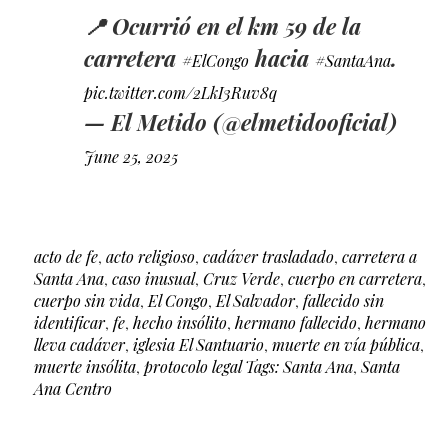
📍 Ocurrió en el km 59 de la
carretera
hacia
.
#ElCongo
#SantaAna
pic.twitter.com/2LkI3Ruv8q
— El Metido (@elmetidooficial)
June 25, 2025
acto de fe
,
acto religioso
,
cadáver trasladado
,
carretera a
Santa Ana
,
caso inusual
,
Cruz Verde
,
cuerpo en carretera
,
cuerpo sin vida
,
El Congo
,
El Salvador
,
fallecido sin
identificar
,
fe
,
hecho insólito
,
hermano fallecido
,
hermano
lleva cadáver
,
iglesia El Santuario
,
muerte en vía pública
,
muerte insólita
,
protocolo legal Tags: Santa Ana
,
Santa
Ana Centro