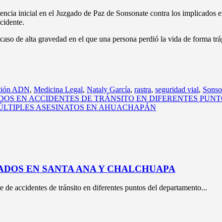
ia inicial en el Juzgado de Paz de Sonsonate contra los implicados en el
cidente.
aso de alta gravedad en el que una persona perdió la vida de forma trág
ación ADN
,
Medicina Legal
,
Nataly García
,
rastra
,
seguridad vial
,
Sonso
DOS EN ACCIDENTES DE TRÁNSITO EN DIFERENTES PUNT
MÚLTIPLES ASESINATOS EN AHUACHAPÁN
ADOS EN SANTA ANA Y CHALCHUAPA
e de accidentes de tránsito en diferentes puntos del departamento...