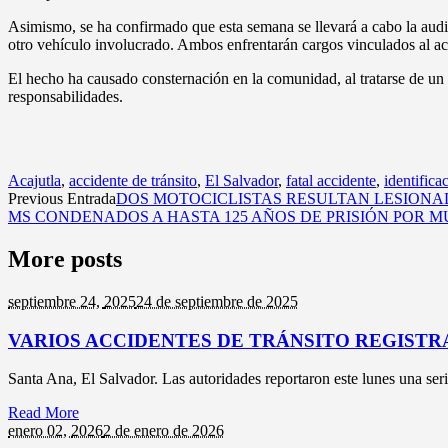
Asimismo, se ha confirmado que esta semana se llevará a cabo la audienc
otro vehículo involucrado. Ambos enfrentarán cargos vinculados al ac
El hecho ha causado consternación en la comunidad, al tratarse de un c
responsabilidades.
Acajutla
,
accidente de tránsito
,
El Salvador
,
fatal accidente
,
identific
Previous Entrada
DOS MOTOCICLISTAS RESULTAN LESIONA
MS CONDENADOS A HASTA 125 AÑOS DE PRISIÓN POR 
More posts
septiembre 24,
2025
24 de septiembre de 2025
VARIOS ACCIDENTES DE TRÁNSITO REGISTR
Santa Ana, El Salvador. Las autoridades reportaron este lunes una seri
Read More
enero 02,
2026
2 de enero de 2026