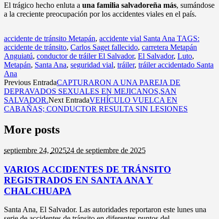
El trágico hecho enluta a
una familia salvadoreña más
, sumándose
a la creciente preocupación por los accidentes viales en el país.
accidente de tránsito Metapán
,
accidente vial Santa Ana TAGS:
accidente de tránsito
,
Carlos Saget fallecido
,
carretera Metapán
Anguiatú
,
conductor de tráiler El Salvador
,
El Salvador
,
Luto
,
Metapán
,
Santa Ana
,
seguridad vial
,
tráiler
,
tráiler accidentado Santa
Ana
Previous Entrada
CAPTURARON A UNA PAREJA DE
DEPRAVADOS SEXUALES EN MEJICANOS,SAN
SALVADOR.
Next Entrada
VEHÍCULO VUELCA EN
CABAÑAS; CONDUCTOR RESULTA SIN LESIONES
More posts
septiembre 24,
2025
24 de septiembre de 2025
VARIOS ACCIDENTES DE TRÁNSITO
REGISTRADOS EN SANTA ANA Y
CHALCHUAPA
Santa Ana, El Salvador. Las autoridades reportaron este lunes una
serie de accidentes de tránsito en diferentes puntos del