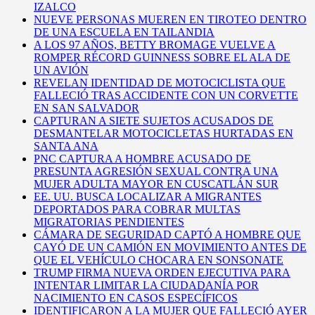
IZALCO
NUEVE PERSONAS MUEREN EN TIROTEO DENTRO
DE UNA ESCUELA EN TAILANDIA
A LOS 97 AÑOS, BETTY BROMAGE VUELVE A
ROMPER RÉCORD GUINNESS SOBRE EL ALA DE
UN AVIÓN
REVELAN IDENTIDAD DE MOTOCICLISTA QUE
FALLECIÓ TRAS ACCIDENTE CON UN CORVETTE
EN SAN SALVADOR
CAPTURAN A SIETE SUJETOS ACUSADOS DE
DESMANTELAR MOTOCICLETAS HURTADAS EN
SANTA ANA
PNC CAPTURA A HOMBRE ACUSADO DE
PRESUNTA AGRESIÓN SEXUAL CONTRA UNA
MUJER ADULTA MAYOR EN CUSCATLÁN SUR
EE. UU. BUSCA LOCALIZAR A MIGRANTES
DEPORTADOS PARA COBRAR MULTAS
MIGRATORIAS PENDIENTES
CÁMARA DE SEGURIDAD CAPTÓ A HOMBRE QUE
CAYÓ DE UN CAMIÓN EN MOVIMIENTO ANTES DE
QUE EL VEHÍCULO CHOCARA EN SONSONATE
TRUMP FIRMA NUEVA ORDEN EJECUTIVA PARA
INTENTAR LIMITAR LA CIUDADANÍA POR
NACIMIENTO EN CASOS ESPECÍFICOS
IDENTIFICARON A LA MUJER QUE FALLECIÓ AYER