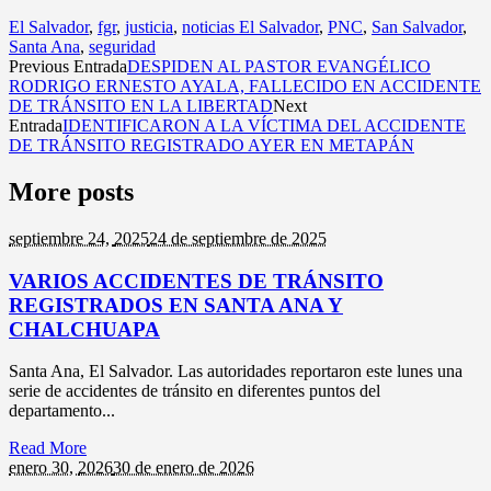
El Salvador
,
fgr
,
justicia
,
noticias El Salvador
,
PNC
,
San Salvador
,
Santa Ana
,
seguridad
Previous Entrada
DESPIDEN AL PASTOR EVANGÉLICO
RODRIGO ERNESTO AYALA, FALLECIDO EN ACCIDENTE
DE TRÁNSITO EN LA LIBERTAD
Next
Entrada
IDENTIFICARON A LA VÍCTIMA DEL ACCIDENTE
DE TRÁNSITO REGISTRADO AYER EN METAPÁN
More posts
septiembre 24,
2025
24 de septiembre de 2025
VARIOS ACCIDENTES DE TRÁNSITO
REGISTRADOS EN SANTA ANA Y
CHALCHUAPA
Santa Ana, El Salvador. Las autoridades reportaron este lunes una
serie de accidentes de tránsito en diferentes puntos del
departamento...
Read More
enero 30,
2026
30 de enero de 2026