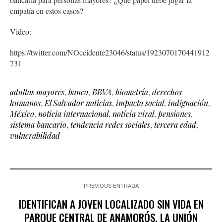
empatía en estos casos?
Video:
https://twitter.com/NOccidente23046/status/1923070170441912
731
adultos mayores
,
banco
,
BBVA
,
biometría
,
derechos
humanos
,
El Salvador noticias
,
impacto social
,
indignación
,
México
,
noticia internacional
,
noticia viral
,
pensiones
,
sistema bancario
,
tendencia redes sociales
,
tercera edad
,
vulnerabilidad
PREVIOUS ENTRADA
IDENTIFICAN A JOVEN LOCALIZADO SIN VIDA EN
PARQUE CENTRAL DE ANAMORÓS, LA UNIÓN