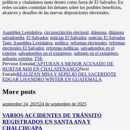
políticos y ciudadanos tanto dentro como fuera de El Salvador. En
redes sociales continúan los debates sobre los posibles beneficios,
alcances y desafíos de las nuevas disposiciones electorales.
Asamblea Legislativa
,
circunscripción electoral
,
diáspora
,
diáspora
salvadoreña
,
El Salvador
,
noticias El Salvador
,
noticias El Salvador
Tags: Asamblea Legislativa
,
política
,
reformas electorales
,
reformas
electorales El Salvador
,
reformas políticas
,
salvadoreños en el
exterior
,
salvadoreños en el extranjero
,
sufragio en el extranjero
,
sufragio exterior
,
TSE
Previous Entrada
CAPTURAN A MENOR ACUSADO DE
HURTAR $450 EN CHALATENANGO
Next
Entrada
REALIZAN MISA Y SEPELIO DEL SACERDOTE
EDGAR LISANDRO WINTER EN GUATEMALA
More posts
septiembre 24,
2025
24 de septiembre de 2025
VARIOS ACCIDENTES DE TRÁNSITO
REGISTRADOS EN SANTA ANA Y
CHALCHUAPA