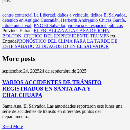
país.
centro comercial La Libertad
,
daños a vehículo
,
delitos El Salvador.
,
detenido en Antiguo Cuscatlán
,
Herberth Andrejulio Chicas García
,
intolerancia vial
,
PNC El Salvador
,
violencia en espacios públicos
Previous Entrada
EL FBI ALLANA LA CASA DE JOHN
BOLTON, CRÍTICO DEL EXPRESIDENTE TRUMP
Next
Entrada
PRONÓSTICO DEL CLIMA PARA LA TARDE DE
ESTE SÁBADO 23 DE AGOSTO EN EL SALVADOR
More posts
septiembre 24,
2025
24 de septiembre de 2025
VARIOS ACCIDENTES DE TRÁNSITO
REGISTRADOS EN SANTA ANA Y
CHALCHUAPA
Santa Ana, El Salvador. Las autoridades reportaron este lunes una
serie de accidentes de tránsito en diferentes puntos del
departamento...
Read More