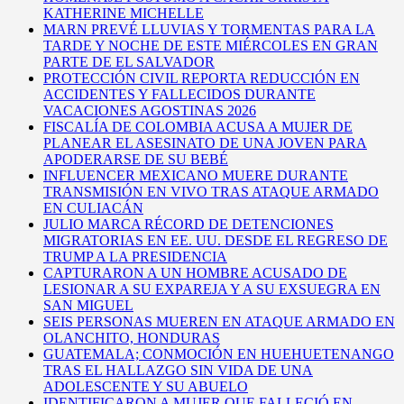
KATHERINE MICHELLE
MARN PREVÉ LLUVIAS Y TORMENTAS PARA LA
TARDE Y NOCHE DE ESTE MIÉRCOLES EN GRAN
PARTE DE EL SALVADOR
PROTECCIÓN CIVIL REPORTA REDUCCIÓN EN
ACCIDENTES Y FALLECIDOS DURANTE
VACACIONES AGOSTINAS 2026
FISCALÍA DE COLOMBIA ACUSA A MUJER DE
PLANEAR EL ASESINATO DE UNA JOVEN PARA
APODERARSE DE SU BEBÉ
INFLUENCER MEXICANO MUERE DURANTE
TRANSMISIÓN EN VIVO TRAS ATAQUE ARMADO
EN CULIACÁN
JULIO MARCA RÉCORD DE DETENCIONES
MIGRATORIAS EN EE. UU. DESDE EL REGRESO DE
TRUMP A LA PRESIDENCIA
CAPTURARON A UN HOMBRE ACUSADO DE
LESIONAR A SU EXPAREJA Y A SU EXSUEGRA EN
SAN MIGUEL
SEIS PERSONAS MUEREN EN ATAQUE ARMADO EN
OLANCHITO, HONDURAS
GUATEMALA; CONMOCIÓN EN HUEHUETENANGO
TRAS EL HALLAZGO SIN VIDA DE UNA
ADOLESCENTE Y SU ABUELO
IDENTIFICARON A MUJER QUE FALLECIÓ EN