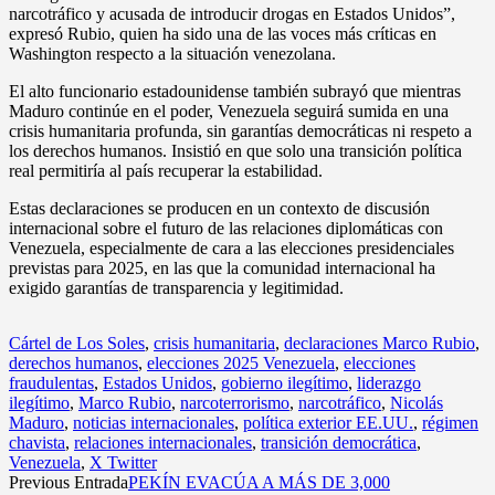
narcotráfico y acusada de introducir drogas en Estados Unidos”,
expresó Rubio, quien ha sido una de las voces más críticas en
Washington respecto a la situación venezolana.
El alto funcionario estadounidense también subrayó que mientras
Maduro continúe en el poder, Venezuela seguirá sumida en una
crisis humanitaria profunda, sin garantías democráticas ni respeto a
los derechos humanos. Insistió en que solo una transición política
real permitiría al país recuperar la estabilidad.
Estas declaraciones se producen en un contexto de discusión
internacional sobre el futuro de las relaciones diplomáticas con
Venezuela, especialmente de cara a las elecciones presidenciales
previstas para 2025, en las que la comunidad internacional ha
exigido garantías de transparencia y legitimidad.
Cártel de Los Soles
,
crisis humanitaria
,
declaraciones Marco Rubio
,
derechos humanos
,
elecciones 2025 Venezuela
,
elecciones
fraudulentas
,
Estados Unidos
,
gobierno ilegítimo
,
liderazgo
ilegítimo
,
Marco Rubio
,
narcoterrorismo
,
narcotráfico
,
Nicolás
Maduro
,
noticias internacionales
,
política exterior EE.UU.
,
régimen
chavista
,
relaciones internacionales
,
transición democrática
,
Venezuela
,
X Twitter
Previous Entrada
PEKÍN EVACÚA A MÁS DE 3,000