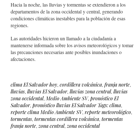
Hacia la noche, las lluvias y tormentas se extendieron a los
departamentos de la zona occidental y central, generando
condiciones climáticas inestables para la población de esas
regiones.
Las autoridades hicieron un llamado a la ciudadanía a
mantenerse informada sobre los avisos meteorológicos y tomar
las precauciones necesarias ante posibles inundaciones o
afectaciones.
clima El Salvador hoy
,
cordillera volcánica
,
franja norte
,
lluvias
,
lluvias El Salvador
,
lluvias zona central
,
lluvias
zona occidental
,
Medio Ambiente SV
,
pronóstico El
Salvador
,
pronóstico lluvias El Salvador Tags: clima
,
reporte clima Medio Ambiente SV
,
reporte meteorológico
,
tormentas
,
tormentas cordillera volcánica
,
tormentas
franja norte
,
zona central
,
zona occidental