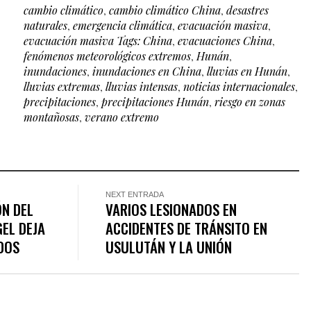
cambio climático
,
cambio climático China
,
desastres
naturales
,
emergencia climática
,
evacuación masiva
,
evacuación masiva Tags: China
,
evacuaciones China
,
fenómenos meteorológicos extremos
,
Hunán
,
inundaciones
,
inundaciones en China
,
lluvias en Hunán
,
lluvias extremas
,
lluvias intensas
,
noticias internacionales
,
precipitaciones
,
precipitaciones Hunán
,
riesgo en zonas
montañosas
,
verano extremo
NEXT ENTRADA
ÓN DEL
VARIOS LESIONADOS EN
EL DEJA
ACCIDENTES DE TRÁNSITO EN
DOS
USULUTÁN Y LA UNIÓN