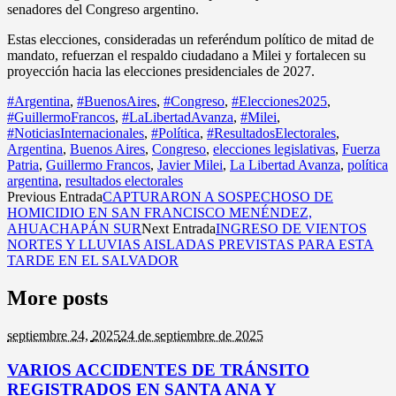
senadores del Congreso argentino.
Estas elecciones, consideradas un referéndum político de mitad de
mandato, refuerzan el respaldo ciudadano a Milei y fortalecen su
proyección hacia las elecciones presidenciales de 2027.
#Argentina
,
#BuenosAires
,
#Congreso
,
#Elecciones2025
,
#GuillermoFrancos
,
#LaLibertadAvanza
,
#Milei
,
#NoticiasInternacionales
,
#Política
,
#ResultadosElectorales
,
Argentina
,
Buenos Aires
,
Congreso
,
elecciones legislativas
,
Fuerza
Patria
,
Guillermo Francos
,
Javier Milei
,
La Libertad Avanza
,
política
argentina
,
resultados electorales
Previous Entrada
CAPTURARON A SOSPECHOSO DE
HOMICIDIO EN SAN FRANCISCO MENÉNDEZ,
AHUACHAPÁN SUR
Next Entrada
INGRESO DE VIENTOS
NORTES Y LLUVIAS AISLADAS PREVISTAS PARA ESTA
TARDE EN EL SALVADOR
More posts
septiembre 24,
2025
24 de septiembre de 2025
VARIOS ACCIDENTES DE TRÁNSITO
REGISTRADOS EN SANTA ANA Y