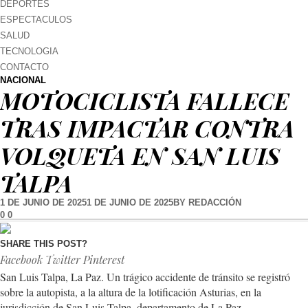
DEPORTES
ESPECTACULOS
SALUD
TECNOLOGIA
CONTACTO
NACIONAL
MOTOCICLISTA FALLECE
TRAS IMPACTAR CONTRA
VOLQUETA EN SAN LUIS
TALPA
1 DE JUNIO DE 2025
1 DE JUNIO DE 2025
BY
REDACCIÓN
0
0
SHARE THIS POST?
Facebook
Twitter
Pinterest
San Luis Talpa, La Paz. Un trágico accidente de tránsito se registró
sobre la autopista, a la altura de la lotificación Asturias, en la
jurisdicción de San Luis Talpa, departamento de La Paz.