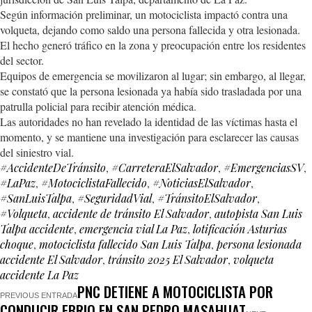
Según información preliminar, un motociclista impactó contra una
volqueta, dejando como saldo una persona fallecida y otra lesionada.
El hecho generó tráfico en la zona y preocupación entre los residentes
del sector.
Equipos de emergencia se movilizaron al lugar; sin embargo, al llegar,
se constató que la persona lesionada ya había sido trasladada por una
patrulla policial para recibir atención médica.
Las autoridades no han revelado la identidad de las víctimas hasta el
momento, y se mantiene una investigación para esclarecer las causas
del siniestro vial.
#AccidenteDeTránsito
,
#CarreteraElSalvador
,
#EmergenciasSV
,
#LaPaz
,
#MotociclistaFallecido
,
#NoticiasElSalvador
,
#SanLuisTalpa
,
#SeguridadVial
,
#TránsitoElSalvador
,
#Volqueta
,
accidente de tránsito El Salvador
,
autopista San Luis
Talpa accidente
,
emergencia vial La Paz
,
lotificación Asturias
choque
,
motociclista fallecido San Luis Talpa
,
persona lesionada
accidente El Salvador
,
tránsito 2025 El Salvador
,
volqueta
accidente La Paz
PNC DETIENE A MOTOCICLISTA POR
PREVIOUS ENTRADA
CONDUCIR EBRIO EN SAN PEDRO MASAHUAT