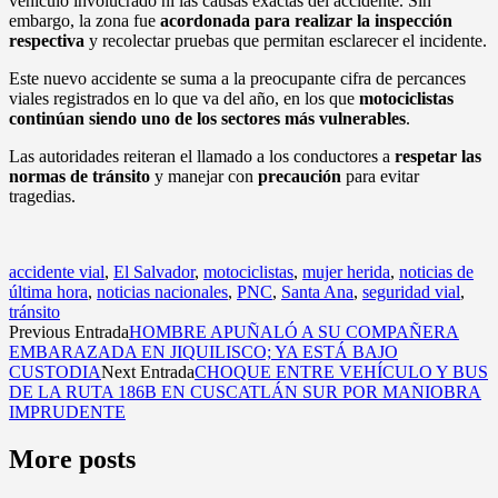
vehículo involucrado ni las causas exactas del accidente. Sin
embargo, la zona fue
acordonada para realizar la inspección
respectiva
y recolectar pruebas que permitan esclarecer el incidente.
Este nuevo accidente se suma a la preocupante cifra de percances
viales registrados en lo que va del año, en los que
motociclistas
continúan siendo uno de los sectores más vulnerables
.
Las autoridades reiteran el llamado a los conductores a
respetar las
normas de tránsito
y manejar con
precaución
para evitar
tragedias.
accidente vial
,
El Salvador
,
motociclistas
,
mujer herida
,
noticias de
última hora
,
noticias nacionales
,
PNC
,
Santa Ana
,
seguridad vial
,
tránsito
Previous Entrada
HOMBRE APUÑALÓ A SU COMPAÑERA
EMBARAZADA EN JIQUILISCO; YA ESTÁ BAJO
CUSTODIA
Next Entrada
CHOQUE ENTRE VEHÍCULO Y BUS
DE LA RUTA 186B EN CUSCATLÁN SUR POR MANIOBRA
IMPRUDENTE
More posts