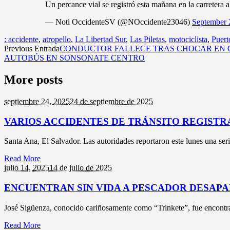
Un percance vial se registró esta mañana en la carretera a
— Noti OccidenteSV (@NOccidente23046)
September 
: accidente
,
atropello
,
La Libertad Sur
,
Las Piletas
,
motociclista
,
Puert
Previous Entrada
CONDUCTOR FALLECE TRAS CHOCAR EN C
AUTOBÚS EN SONSONATE CENTRO
More posts
septiembre 24,
2025
24 de septiembre de 2025
VARIOS ACCIDENTES DE TRÁNSITO REGISTR
Santa Ana, El Salvador. Las autoridades reportaron este lunes una seri
Read More
julio 14,
2025
14 de julio de 2025
ENCUENTRAN SIN VIDA A PESCADOR DESAPA
José Sigüenza, conocido cariñosamente como “Trinkete”, fue encontrad
Read More