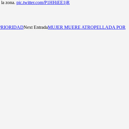
e la zona.
pic.twitter.com/P1HHiEE1jR
PRIORIDAD
Next Entrada
MUJER MUERE ATROPELLADA POR