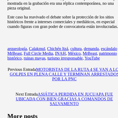
mostrada en la grabación era una réplica contemporánea, no una
pieza original.
Este caso ha reavivado el debate sobre la protección de los sitios
históricos frente a intereses comerciales y mediáticos, en especial
cuando figuras con gran poder de convocatoria están involucradas.
arqueología
,
Calakmul
,
Chichén Itzá
,
cultura
,
demanda
,
escándalo
MrBeast
,
Full Circle Media
,
INAH
,
México
,
MrBeast
,
patrimonio
histórico
,
ruinas mayas
,
turismo irresponsable
,
YouTube
Previous Entrada
MOTORISTAS DE LA RUTA 4 SE VAN A L
GOLPES EN PLENA CALLE Y TERMINAN ARRESTADO
POR LA PNC
Next Entrada
ASIÁTICA PERDIDA EN JUCUAPA FUE
UBICADA CON BIEN GRACIAS A COMANDOS DE
SALVAMENTO
More posts