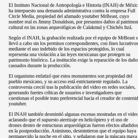
El Instituto Nacional de Antropología e Historia (INAH) de Méxi
ha interpuesto una demanda administrativa contra la empresa Full
Circle Media, propiedad del afamado youtuber MrBeast, cuyo
nombre real es Jimmy Donaldson, por presuntos daños al patrimon
cultural en las zonas arqueológicas de Calakmul y Chichén Itzá.
Según el INAH, la grabación realizada por el equipo de MrBeast s
llevó a cabo sin los permisos correspondientes, con fines lucrativos
mediante el uso indebido de los espacios protegidos, lo cual
representa una violación a las leyes mexicanas que protegen su
patrimonio histórico. La institución exige la reparación de los daño
causados durante la producción.
El organismo enfatizó que estos monumentos son propiedad del
pueblo mexicano, y su acceso está estrictamente regulado. La
controversia creció tras la publicación del video en redes sociales,
generando fuertes críticas de usuarios e investigadores que
cuestionan el posible trato preferencial hacia el creador de conteni
youtuber.
El INAH también desmintió algunas escenas mostradas en el video
aclarando que el supuesto aterrizaje en helicóptero y el uso de
drones dentro de estructuras arqueológicas fueron efectos añadidos
en la postproducción. Asimismo, desmintieron que el equipo haya
permanecido la noche en el sitio, y señalaron que la máscara maya