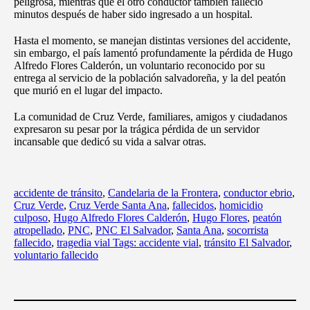
peligrosa, mientras que el otro conductor también falleció
minutos después de haber sido ingresado a un hospital.
Hasta el momento, se manejan distintas versiones del accidente,
sin embargo, el país lamentó profundamente la pérdida de Hugo
Alfredo Flores Calderón, un voluntario reconocido por su
entrega al servicio de la población salvadoreña, y la del peatón
que murió en el lugar del impacto.
La comunidad de Cruz Verde, familiares, amigos y ciudadanos
expresaron su pesar por la trágica pérdida de un servidor
incansable que dedicó su vida a salvar otras.
accidente de tránsito
,
Candelaria de la Frontera
,
conductor ebrio
,
Cruz Verde
,
Cruz Verde Santa Ana
,
fallecidos
,
homicidio
culposo
,
Hugo Alfredo Flores Calderón
,
Hugo Flores
,
peatón
atropellado
,
PNC
,
PNC El Salvador
,
Santa Ana
,
socorrista
fallecido
,
tragedia vial Tags: accidente vial
,
tránsito El Salvador
,
voluntario fallecido