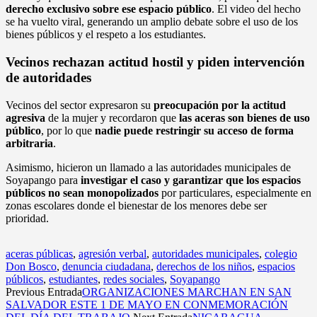
derecho exclusivo sobre ese espacio público
. El video del hecho
se ha vuelto viral, generando un amplio debate sobre el uso de los
bienes públicos y el respeto a los estudiantes.
Vecinos rechazan actitud hostil y piden intervención
de autoridades
Vecinos del sector expresaron su
preocupación por la actitud
agresiva
de la mujer y recordaron que
las aceras son bienes de uso
público
, por lo que
nadie puede restringir su acceso de forma
arbitraria
.
Asimismo, hicieron un llamado a las autoridades municipales de
Soyapango para
investigar el caso y garantizar que los espacios
públicos no sean monopolizados
por particulares, especialmente en
zonas escolares donde el bienestar de los menores debe ser
prioridad.
aceras públicas
,
agresión verbal
,
autoridades municipales
,
colegio
Don Bosco
,
denuncia ciudadana
,
derechos de los niños
,
espacios
públicos
,
estudiantes
,
redes sociales
,
Soyapango
Previous Entrada
ORGANIZACIONES MARCHAN EN SAN
SALVADOR ESTE 1 DE MAYO EN CONMEMORACIÓN