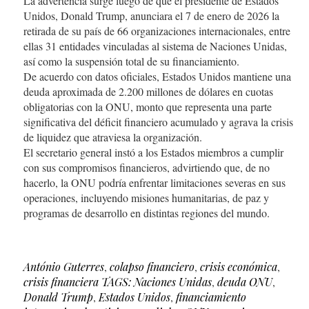
La advertencia surge luego de que el presidente de Estados
Unidos, Donald Trump, anunciara el 7 de enero de 2026 la
retirada de su país de 66 organizaciones internacionales, entre
ellas 31 entidades vinculadas al sistema de Naciones Unidas,
así como la suspensión total de su financiamiento.
De acuerdo con datos oficiales, Estados Unidos mantiene una
deuda aproximada de 2.200 millones de dólares en cuotas
obligatorias con la ONU, monto que representa una parte
significativa del déficit financiero acumulado y agrava la crisis
de liquidez que atraviesa la organización.
El secretario general instó a los Estados miembros a cumplir
con sus compromisos financieros, advirtiendo que, de no
hacerlo, la ONU podría enfrentar limitaciones severas en sus
operaciones, incluyendo misiones humanitarias, de paz y
programas de desarrollo en distintas regiones del mundo.
António Guterres
,
colapso financiero
,
crisis económica
,
crisis financiera TAGS: Naciones Unidas
,
deuda ONU
,
Donald Trump
,
Estados Unidos
,
financiamiento