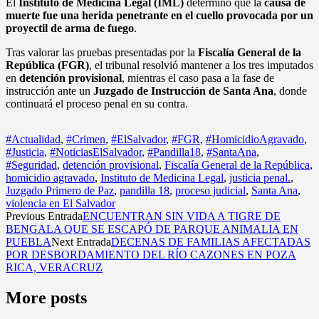
El
Instituto de Medicina Legal (IML)
determinó que la
causa de
muerte fue una herida penetrante en el cuello provocada por un
proyectil de arma de fuego
.
Tras valorar las pruebas presentadas por la
Fiscalía General de la
República (FGR)
, el tribunal resolvió mantener a los tres imputados
en
detención provisional
, mientras el caso pasa a la fase de
instrucción ante un
Juzgado de Instrucción de Santa Ana
, donde
continuará el proceso penal en su contra.
#Actualidad
,
#Crimen
,
#ElSalvador
,
#FGR
,
#HomicidioAgravado
,
#Justicia
,
#NoticiasElSalvador
,
#Pandilla18
,
#SantaAna
,
#Seguridad
,
detención provisional
,
Fiscalía General de la República
,
homicidio agravado
,
Instituto de Medicina Legal
,
justicia penal.
,
Juzgado Primero de Paz
,
pandilla 18
,
proceso judicial
,
Santa Ana
,
violencia en El Salvador
Previous Entrada
ENCUENTRAN SIN VIDA A TIGRE DE
BENGALA QUE SE ESCAPÓ DE PARQUE ANIMALIA EN
PUEBLA
Next Entrada
DECENAS DE FAMILIAS AFECTADAS
POR DESBORDAMIENTO DEL RÍO CAZONES EN POZA
RICA, VERACRUZ
More posts