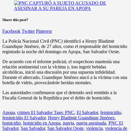
Share this post?
Facebook
Twitter
Pinterest
La Policía Nacional Civil (PNC) identificó a Henry Bladimir
Guandique Jiménez, de 27 años, como el responsable del homicidio
registrado la noche del domingo en Apopa, San Salvador Oeste.
De acuerdo con el informe policial, el sospechoso mantenía una
relación sentimental con la víctima y, tras ingerir bebidas
alcohólicas, inició una discusión por una supuesta infidelidad.
Durante el altercado, Guandique Jiménez atacó a la víctima con una
botella de vidrio, provocándole heridas mortales.
Las autoridades confirmaron que el detenido será remitido a la
Fiscalía General de la República por el delito de homicidio.
Apopa
,
crimen El Salvador Tags: PNC
,
El Salvador
,
feminicidio
,
feminicidio El Salvador
,
Henry Bladimir Guandique Jiménez
,
homicidio
,
homicidio en Apopa
,
pareja
,
pareja asesinada
,
PNC El
Salvador
,
San Salvador
,
San Salvador Oeste
,
violencia
,
violencia de