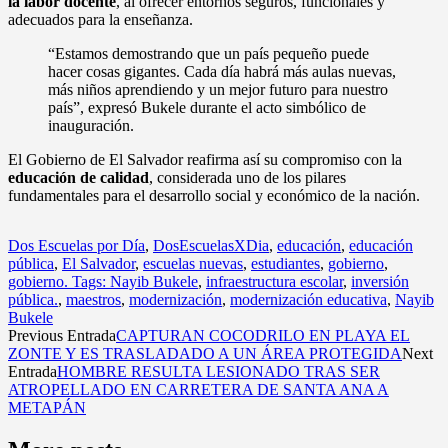
la labor docente
, al ofrecer entornos seguros, funcionales y
adecuados para la enseñanza.
“Estamos demostrando que un país pequeño puede
hacer cosas gigantes. Cada día habrá más aulas nuevas,
más niños aprendiendo y un mejor futuro para nuestro
país”, expresó Bukele durante el acto simbólico de
inauguración.
El Gobierno de El Salvador reafirma así su compromiso con la
educación de calidad
, considerada uno de los pilares
fundamentales para el desarrollo social y económico de la nación.
Dos Escuelas por Día
,
DosEscuelasXDia
,
educación
,
educación
pública
,
El Salvador
,
escuelas nuevas
,
estudiantes
,
gobierno
,
gobierno. Tags: Nayib Bukele
,
infraestructura escolar
,
inversión
pública.
,
maestros
,
modernización
,
modernización educativa
,
Nayib
Bukele
Previous Entrada
CAPTURAN COCODRILO EN PLAYA EL
ZONTE Y ES TRASLADADO A UN ÁREA PROTEGIDA
Next
Entrada
HOMBRE RESULTA LESIONADO TRAS SER
ATROPELLADO EN CARRETERA DE SANTA ANA A
METAPÁN