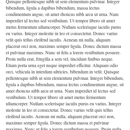
Quisque pellentesque nibh ut sem elementum pulvinar. Integer
bibendum, ligula a dapibus bibendum, massa lectus
condimentum augue, sit amet rhoncus nibh arcu ut urna. Nam
imperdiet id lectus sed vestibulum. Ut tempor libero sit amet
metus fermentum ullamcorper. Nullam scelerisque iaculis purus
eu varius. Integer molestie in leo et consectetur. Donec varius
velit quis tellus eleifend iaculis. Aenean mi nulla, aliquam
placerat orci non, maximus semper ligula. Donec dictum massa
et pulvinar maximus. Nunc ut felis a lorem vestibulum posuere.
Proin nulla erat, fringilla a sem vel, tincidunt finibus neque.
Etiam porta urna eget neque imperdiet efficitur. Aliquam odio
orci, vehicula in interdum ultricies, bibendum in velit. Quisque
pellentesque nibh ut sem elementum pulvinar. Integer bibendum,
ligula a dapibus bibendum, massa lectus condimentum augue, sit
amet rhoncus nibh arcu ut urna. Nam imperdiet id lectus sed
vestibulum. Ut tempor libero sit amet metus fermentum
ullamcorper. Nullam scelerisque iaculis purus eu varius. Integer
molestie in leo et consectetur. Donec varius velit quis tellus
eleifend iaculis. Aenean mi nulla, aliquam placerat orci non,
maximus semper ligula. Donec dictum massa et pulvinar
maximus. Nunc ut felis a lorem vestibulum posuere. Proin nulla