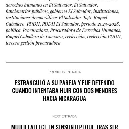
derechos humanos en El Salvador
,
El Salvador
,
funcionarios públicos
,
gobierno El Salvador
,
instituciones
,
instituciones democráticas El Salvador Tags: Raquel
Caballero
,
PDDH
,
PDDH El Salvador
,
periodo 2025-2028
,
política
,
Procuradora
,
Procuradora de Derechos Humanos
,
Raquel Caballero de Guevara
,
reelección
,
reelección PDDH
,
tercera gestión procuradora
PREVIOUS ENTRADA
ESTRANGULÓ A SU PAREJA Y FUE DETENIDO
CUANDO INTENTABA HUIR CON DOS MENORES
HACIA NICARAGUA
NEXT ENTRADA
MUJER FALLECE EN SENSUNTEPEQUE TRAS SER