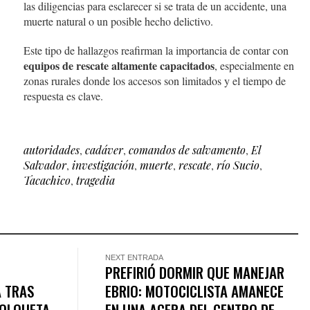
las diligencias para esclarecer si se trata de un accidente, una
muerte natural o un posible hecho delictivo.
Este tipo de hallazgos reafirman la importancia de contar con
equipos de rescate altamente capacitados
, especialmente en
zonas rurales donde los accesos son limitados y el tiempo de
respuesta es clave.
autoridades
,
cadáver
,
comandos de salvamento
,
El
Salvador
,
investigación
,
muerte
,
rescate
,
río Sucio
,
Tacachico
,
tragedia
NEXT ENTRADA
PREFIRIÓ DORMIR QUE MANEJAR
A TRAS
EBRIO: MOTOCICLISTA AMANECE
VOLQUETA
EN UNA ACERA DEL CENTRO DE