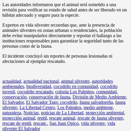
Las autoridades informaron que el animal será sometido a una
revisión para verificar su estado de salud antes de ser liberado en un
hábitat adecuado y seguro para la especie.
Expertos en vida silvestre recuerdan que, ante la presencia de
animales silvestres en zonas urbanas o residenciales, la población
debe evitar manipularlos directamente y reportar el hallazgo a las
instituciones responsables para garantizar la seguridad tanto de las
personas como de la fauna.
El incidente concluyó sin reportes de personas lesionadas ni
afectaciones al ejemplar rescatado.
actualidad
,
actualidad nacional
,
animal silvestre
,
autoridades
ambientales
,
biodiversidad
,
cocodrilo en comunidad
,
cocodrilo
juvenil
,
cocodrilo rescatado
,
colonia Los Palmitos
,
comunidad
,
conservación
,
conservación de fauna
,
División de Medio Ambiente
,
El Salvador
,
El Salvador Tags: cocodrilo
,
fauna salvadoreña
,
fauna
silvestre
,
La Libertad Centro
,
Los Palmitos
,
medio ambiente
,
naturaleza
,
Noticias
,
noticias de La Libertad
,
protección ambiental
,
protección animal
,
reptil
,
rescate animal
,
rescate de fauna silvestre
,
rescate de reptil
,
rescate.
,
San Juan Opico
,
vida silvestre
,
vida
silvestre El Salvador