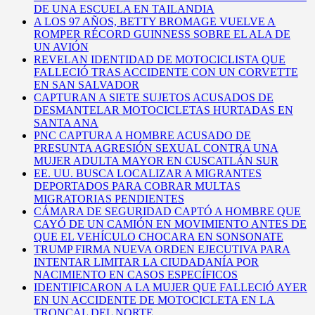
DE UNA ESCUELA EN TAILANDIA
A LOS 97 AÑOS, BETTY BROMAGE VUELVE A
ROMPER RÉCORD GUINNESS SOBRE EL ALA DE
UN AVIÓN
REVELAN IDENTIDAD DE MOTOCICLISTA QUE
FALLECIÓ TRAS ACCIDENTE CON UN CORVETTE
EN SAN SALVADOR
CAPTURAN A SIETE SUJETOS ACUSADOS DE
DESMANTELAR MOTOCICLETAS HURTADAS EN
SANTA ANA
PNC CAPTURA A HOMBRE ACUSADO DE
PRESUNTA AGRESIÓN SEXUAL CONTRA UNA
MUJER ADULTA MAYOR EN CUSCATLÁN SUR
EE. UU. BUSCA LOCALIZAR A MIGRANTES
DEPORTADOS PARA COBRAR MULTAS
MIGRATORIAS PENDIENTES
CÁMARA DE SEGURIDAD CAPTÓ A HOMBRE QUE
CAYÓ DE UN CAMIÓN EN MOVIMIENTO ANTES DE
QUE EL VEHÍCULO CHOCARA EN SONSONATE
TRUMP FIRMA NUEVA ORDEN EJECUTIVA PARA
INTENTAR LIMITAR LA CIUDADANÍA POR
NACIMIENTO EN CASOS ESPECÍFICOS
IDENTIFICARON A LA MUJER QUE FALLECIÓ AYER
EN UN ACCIDENTE DE MOTOCICLETA EN LA
TRONCAL DEL NORTE